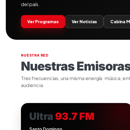
del país.
Ver Programas
Ver Noticias
Cabina M
NUESTRA RED
Nuestras Emisora
Tres frecuencias, una misma energía: música, en
audiencia.
Ultra
93.7 FM
Santo Domingo