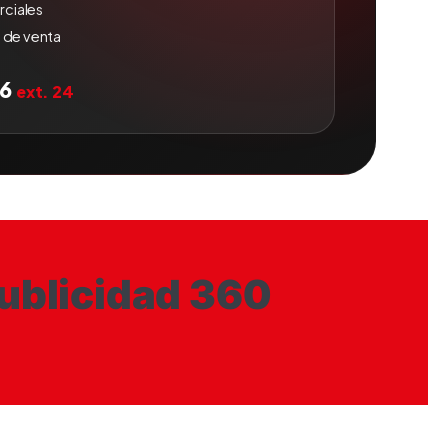
ciales
 de venta
06
ext. 24
publicidad 360