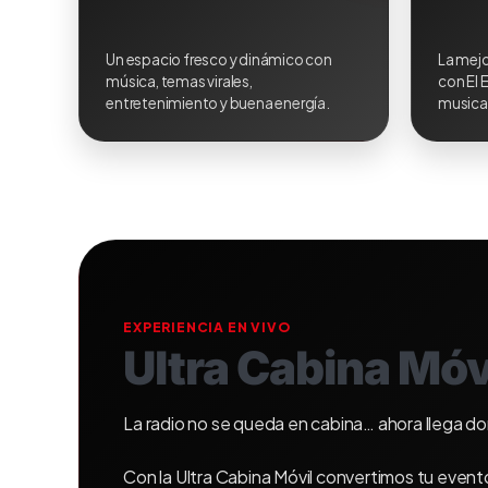
Un espacio fresco y dinámico con
La mejo
música, temas virales,
con El 
entretenimiento y buena energía.
musical
EXPERIENCIA EN VIVO
Ultra Cabina Móv
La radio no se queda en cabina… ahora llega d
Con la Ultra Cabina Móvil convertimos tu evento