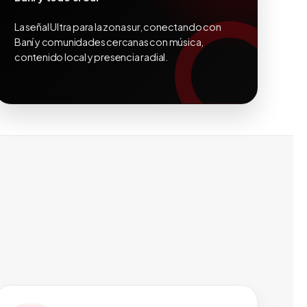
La señal Ultra para la zona sur, conectando con
Baní y comunidades cercanas con música,
contenido local y presencia radial.