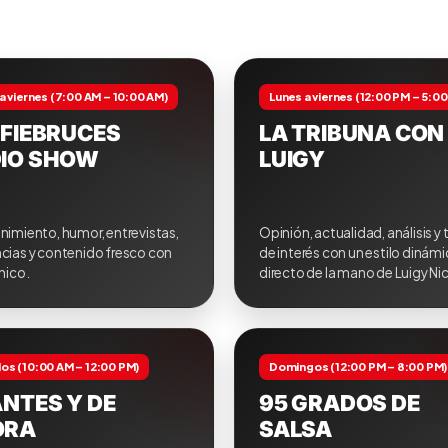
a viernes (7:00 AM – 10:00 AM)
Lunes a viernes (12:00 PM – 5:0
 FIEBRUCES
LA TRIBUNA CON
IO SHOW
LUIGY
nimiento, humor, entrevistas,
Opinión, actualidad, análisis y
cias y contenido fresco con
de interés con un estilo dinámi
único.
directo de la mano de Luigy Nic
os (10:00 AM – 12:00 PM)
Domingos (12:00 PM – 8:00 PM)
ANTES Y DE
95 GRADOS DE
ORA
SALSA