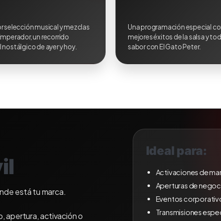
r selección musical y mezclas
Una programación especial co
Emperador, un recorrido
mejores éxitos de la salsa y tod
 nostálgico de ayer y hoy.
sabor con El Gato Peter.
Ideal para:
il
Activaciones de ma
Aperturas de negoc
onde está tu marca.
Eventos corporativ
Transmisiones espec
, apertura, activación o