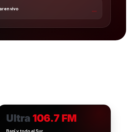
r en vivo
Ultra
106.7 FM
Baní y todo el Sur