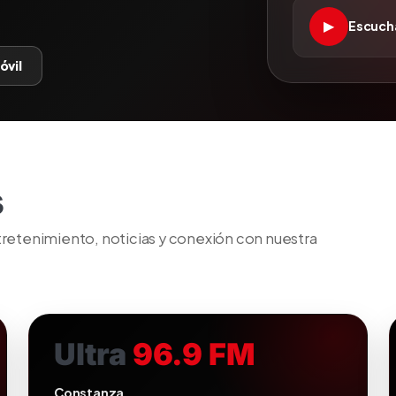
▶
Escucha
óvil
s
tretenimiento, noticias y conexión con nuestra
Ultra
96.9 FM
Constanza