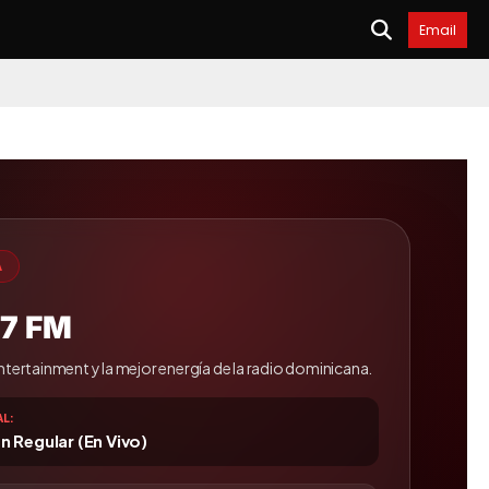
Email
A
.7 FM
entertainment y la mejor energía de la radio dominicana.
L:
 Regular (En Vivo)