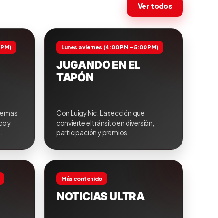
Ver todos
0 PM)
Lunes a viernes (4:00 PM – 5:00 PM)
JUGANDO EN EL
TAPÓN
 temas
Con Luigy Nic. La sección que
co y
convierte el tránsito en diversión,
.
participación y premios.
Más contenido
NOTICIAS ULTRA