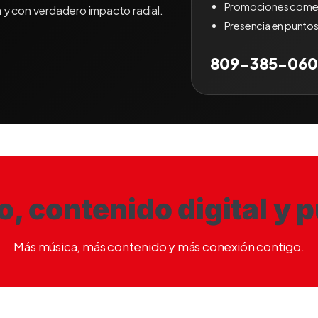
Promociones comer
 y con verdadero impacto radial.
Presencia en puntos
809-385-06
io, contenido digital y 
Más música, más contenido y más conexión contigo.