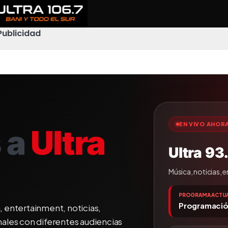
Publicidad
EN VIVO AHOR
 a
Ultra
Ultra 93
Música, noticias, 
PROGRAMA ACTUA
Programación
, entertainment, noticias,
ales con diferentes audiencias