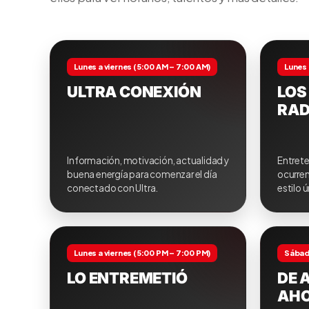
Lunes a viernes (5:00 AM – 7:00 AM)
Lunes 
ULTRA CONEXIÓN
LOS
RAD
Información, motivación, actualidad y
Entrete
buena energía para comenzar el día
ocurren
conectado con Ultra.
estilo 
Lunes a viernes (5:00 PM – 7:00 PM)
Sábad
LO ENTREMETIÓ
DE 
AH