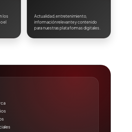
n los
Actualidad, entretenimiento,
o el
información relevante y contenido
para nuestras plataformas digitales.
rca
ios
os
iales