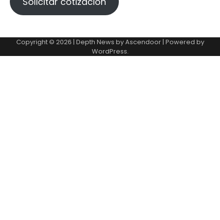
Solicitar cotización
Copyright © 2026 | Depth News by
Ascendoor
| Powered by
WordPress
.