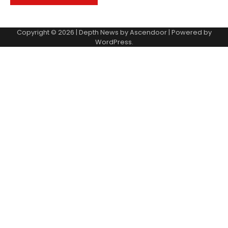
Copyright © 2026 | Depth News by
Ascendoor
| Powered by
WordPress
.